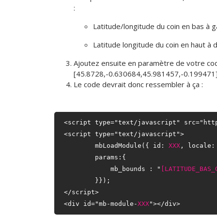
:
Latitude/longitude du coin en bas à 
Latitude longitude du coin en haut à 
Ajoutez ensuite en paramètre de votre cod
[45.8728,-0.630684,45.981457,-0.199471
Le code devrait donc ressembler à ça :
<script type="text/javascript" src="htt
<script type="text/javascript">

	mbLoadModule({ id: 
XXX
, locale: 
	params:{

	    mb_bounds : "
[LATITUDE_BAS_
	}});

</script>

<div id="mb-module-
XXX