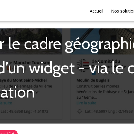
Accueil
Nos solutio
r le cadre géograph
d’un widget - via le
ration
gets ADN