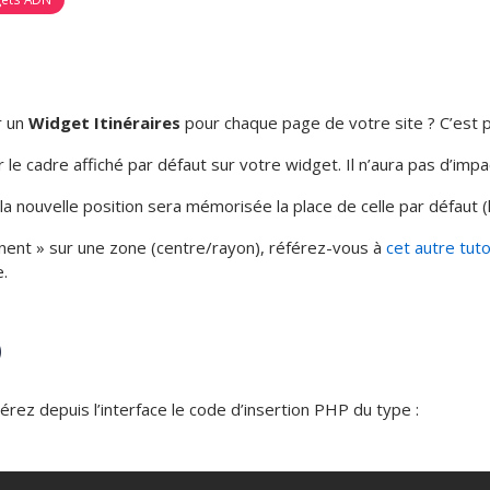
r un
Widget Itinéraires
pour chaque page de votre site ? C’est p
le cadre affiché par défaut sur votre widget. Il n’aura pas d’impac
la nouvelle position sera mémorisée la place de celle par défaut (l
manent » sur une zone (centre/rayon), référez-vous à
cet autre tuto
e.
)
́rez depuis l’interface le code d’insertion PHP du type :