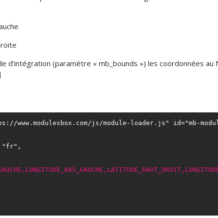
gauche
droite
e d’intégration (paramètre « mb_bounds ») les coordonnées au f
]
ps://www.modulesbox.com/js/module-loader.js" id="mb-modul
"fr",

GAUCHE,LONGITUDE_BAS_GAUCHE,LATITUDE_HAUT_DROIT,LONGITUD