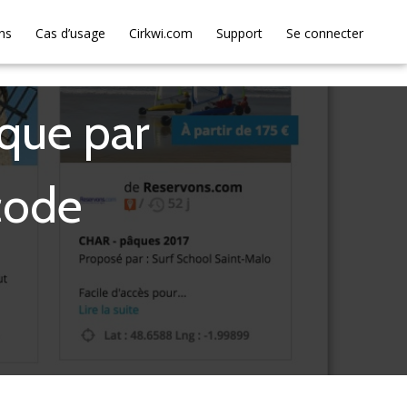
ns
Cas d’usage
Cirkwi.com
Support
Se connecter
ique par
 code