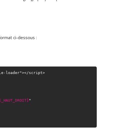
ormat ci-dessous :
e-loader"></script>

E_HAUT_DROIT]
"
