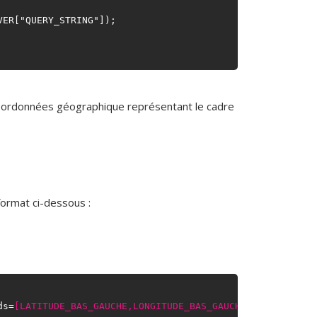
VER["QUERY_STRING"]);

ux coordonnées géographique représentant le cadre
ormat ci-dessous :
ds=
[LATITUDE_BAS_GAUCHE,LONGITUDE_BAS_GAUCHE,LATITUDE_HA