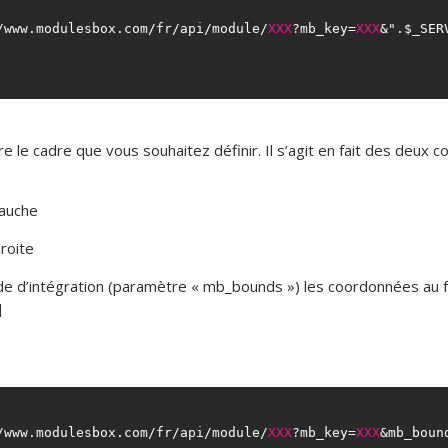
/www.modulesbox.com/fr/api/module/
XXX
?mb_key=
XXX
&".$_SER
ire le cadre que vous souhaitez définir. Il s’agit en fait des de
gauche
droite
e d’intégration (paramètre « mb_bounds ») les coordonnées au f
]
/www.modulesbox.com/fr/api/module/
XXX
?mb_key=
XXX
&mb_boun