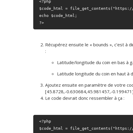
<?php

$code_html = file_get_contents("https:/
echo $code_html;

Récupérez ensuite le « bounds », c’est à d
:
Latitude/longitude du coin en bas à 
Latitude longitude du coin en haut à 
Ajoutez ensuite en paramètre de votre cod
[45.8728,-0.630684,45.981457,-0.199471
Le code devrait donc ressembler à ça :
<?php

$code_html = file_get_contents("https:/