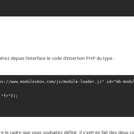
́rez depuis l’interface le code d’insertion PHP du type :
ps://www.modulesbox.com/js/module-loader.js" id="mb-modul
"fr"});

ire le cadre que vous souhaitez définir. Il s’agit en fait des de