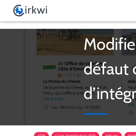
Modifie
défaut 
d’intég
ADN
Code d'intégration ADN
Filtrage
Wid