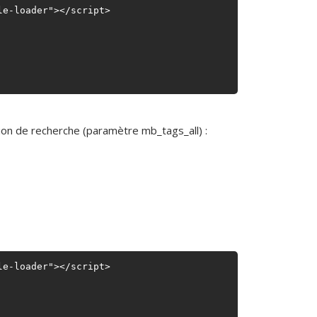
e-loader"></script>

ion de recherche (paramètre mb_tags_all) :
e-loader"></script>
