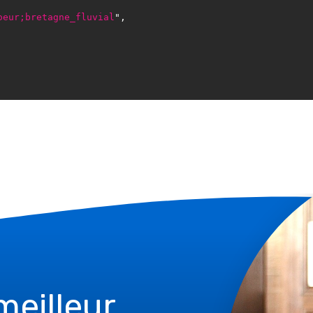
oeur;bretagne_fluvial
",

 meilleur