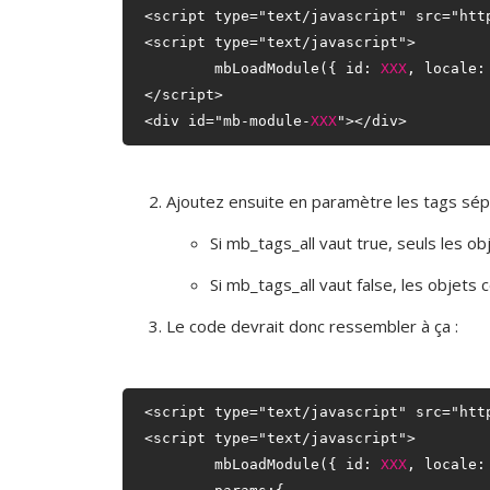
<script type="text/javascript" src="htt
<script type="text/javascript">

	mbLoadModule({ id: 
XXX
, locale: 
</script>

<div id="mb-module-
XXX
Ajoutez ensuite en paramètre les tags sépa
Si mb_tags_all vaut true, seuls les ob
Si mb_tags_all vaut false, les objets
Le code devrait donc ressembler à ça :
<script type="text/javascript" src="htt
<script type="text/javascript">

	mbLoadModule({ id: 
XXX
, locale: 