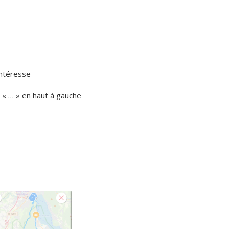
 intéresse
n « … » en haut à gauche