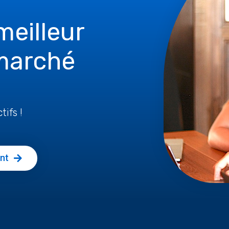
 meilleur
marché
tifs !
ant