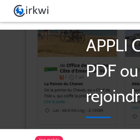
APPLI C
PDF ou 
rejoind
App mobile